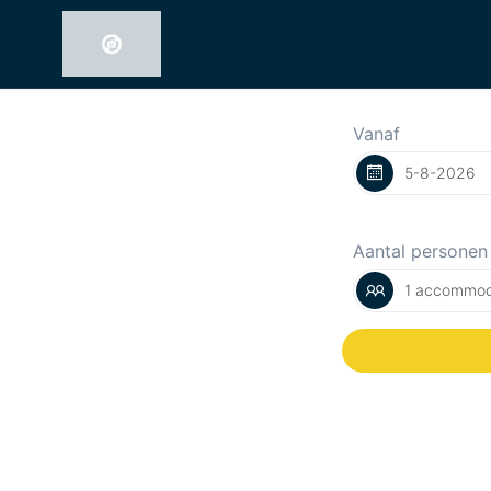
Vanaf
Aantal personen
1 accommod