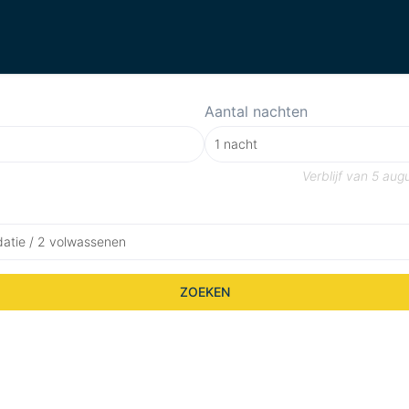
Aantal nachten
Verblijf van
5 aug
atie / 2 volwassenen