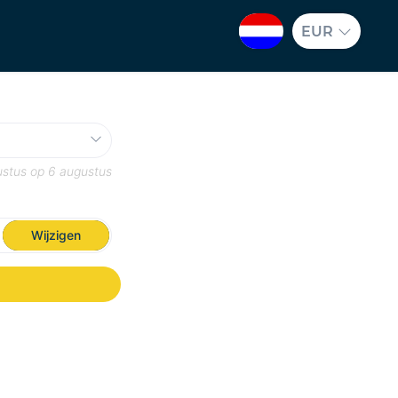
EUR
ustus
op
6 augustus
Wijzigen