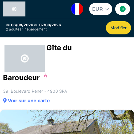
EUR
0
du
06/08/2026
au
07/08/2026
Modifier
2 adultes 1 hébergement
Gîte du
Baroudeur
39, Boulevard Rener - 4900 SPA
Voir sur une carte