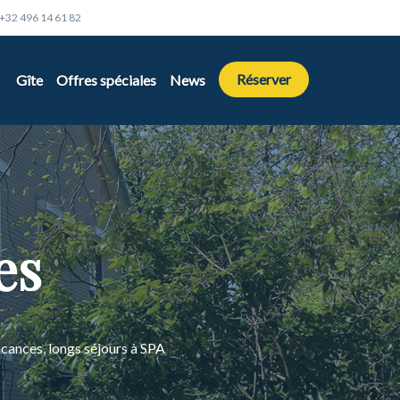
+32 496 14 61 82
Réserver
Gîte
Offres spéciales
News
es
cances, longs séjours à SPA