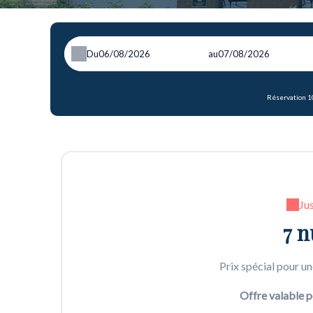
Du
au
Réservation 1
Ju
7 n
Prix spécial pour un
Offre valable p