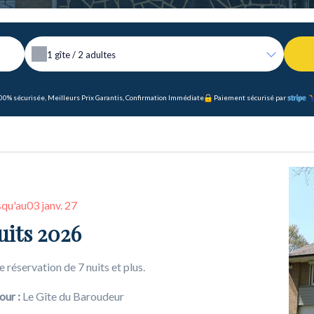
1
gîte /
2
adultes
00% sécurisée, Meilleurs Prix Garantis, Confirmation Immédiate
Paiement sécurisé par
squ'au
03 janv. 27
uits 2026
e réservation de 7 nuits et plus.
our :
Le Gîte du Baroudeur