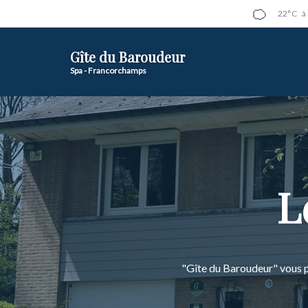
22°C
à
Gîte du Baroudeur
Spa - Francorchamps
L
"Gîte du Baroudeur" vous p